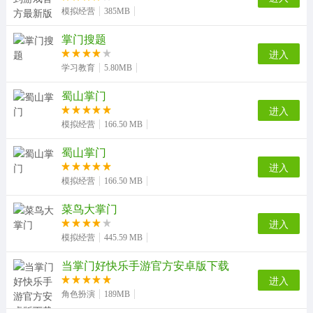
答案信息。
模拟经营
385MB
软件功能
掌门搜题
相机拍题：一键拍照，海量题库精准匹配。
进入
学习教育
5.80MB
结果精准：精准定位，答案更清晰。
考点解析：解答有过程，难题轻松解。
蜀山掌门
进入
模拟经营
166.50 MB
蜀山掌门
进入
模拟经营
166.50 MB
菜鸟大掌门
进入
模拟经营
445.59 MB
当掌门好快乐手游官方安卓版下载
进入
角色扮演
189MB