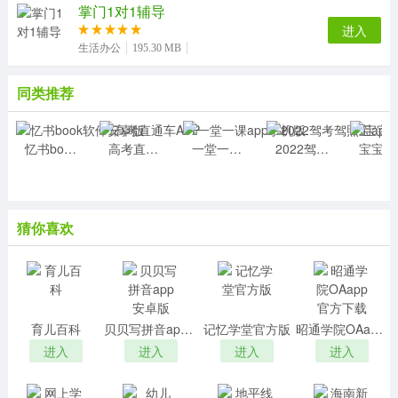
掌门1对1辅导
进入
生活办公
195.30 MB
同类推荐
忆书book软件安卓版
高考直通车APP
一堂一课app手机版
2022驾考驾照宝app最新版
宝宝
猜你喜欢
育儿百科
贝贝写拼音app安卓版
记忆学堂官方版
昭通学院OAapp官方下载
进入
进入
进入
进入