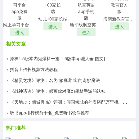
幼儿100家长端
海南新教育官方版
网上学习平台app免费版
地平线航空英语app手机版
进入
进入
进入
进入
相关文章
原神1.5版本内鬼爆料一览 1.5版本up池大全[图文]
抖音上传长视频方法教程
《精灵之境》评测：名为“箱庭养成”的奇妙魔法
《战神遗迹》评测：颠覆你对魔幻题材手游的认知
《天地劫：幽城再临》评测：倾国倾城的外表搭配万里挑一的灵魂
听书app排行榜前十名_免费听书软件推荐
热门推荐