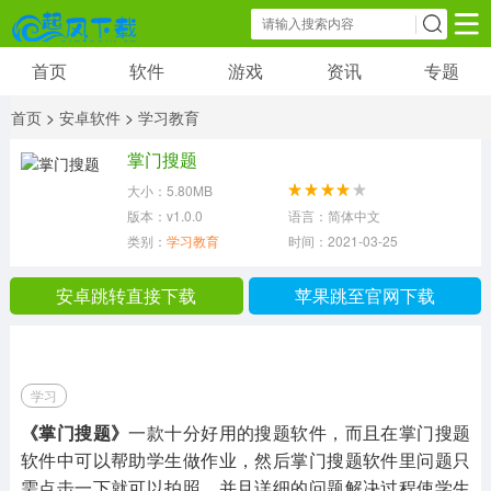
首页
软件
游戏
资讯
专题
软件
游戏
资讯
首页
>
安卓软件
>
学习教育
社交聊天
小说漫画
新闻阅读
掌门搜题
8254 款应用
118 款应用
2798 款应用
大小：5.80MB
版本：v1.0.0
语言：简体中文
影音播放
图片摄像
学习教育
类别：
学习教育
时间：2021-03-25 01:33:30
2387 款应用
15090 款应用
3947 款应用
安卓跳转直接下载
苹果跳至官网下载
金融理财
生活办公
综合其他
999 款应用
15740 款应用
19248 款应用
学习
《掌门搜题》
一款十分好用的搜题软件，而且在掌门搜题
软件中可以帮助学生做作业，然后掌门搜题软件里问题只
需点击一下就可以拍照，并且详细的问题解决过程使学生