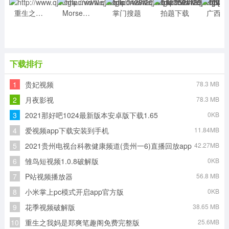
重生之我妈是郑爽笔趣阁免费完整版
Morse摩斯密码键盘下载安卓2021最新版
掌门搜题
拍题下载
下载排行
1
贵妃视频
78.3 MB
2
月夜影视
78.3 MB
3
2021那好吧1024最新版本安卓版下载1.65
0KB
4
爱视频app下载安装到手机
11.84MB
5
2021贵州电视台科教健康频道(贵州一6)直播回放app
42.27MB
6
雏鸟短视频1.0.8破解版
0KB
7
P站视频播放器
56.8 MB
8
小米掌上pc模式开启app官方版
0KB
9
花季视频破解版
38.65 MB
10
重生之我妈是郑爽笔趣阁免费完整版
25.6MB