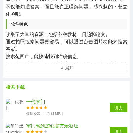
不仅能知道答案，而且能真正理解问题，感兴趣的下载去
体验吧。
软件特色
收集了大量的资源，包括各种教材、问题和论文。
通过拍照搜索问题更容易，可以通过点击图片功能来搜索
答案。
搜索范围广，能快速找到准确信息。
每周都可以实时掌握所选内容，使用软件随时可以找到各
∨ 展开
类选材。
软件亮点
相关下载
含搜索功能服务，方便用户及时找到想要学习的话题。
用户可以在软件中轻松的提问，让用户自由享受练习，简
一代掌门
单方便。
进入
无限用户的学习模式，可以根据自己的需要自由选择学
模拟经营
112.15 MB
习。
掌门驾到游戏官方最新版
每个问题都能及时为用户提供答案，让用户能够详细了解
进入