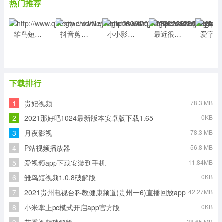
热门推荐
雏鸟短视频1.0.8破解版
抖音剪映安卓版
小小影视大全官方正版免费下载2021最新版
最近很火的吃个桃桃,嗯,好凉凉表情包视频图片
爱字幕
下载排行
1
贵妃视频
78.3 MB
2
2021那好吧1024最新版本安卓版下载1.65
0KB
3
月夜影视
78.3 MB
4
P站视频播放器
56.8 MB
5
爱视频app下载安装到手机
11.84MB
6
雏鸟短视频1.0.8破解版
0KB
7
2021贵州电视台科教健康频道(贵州一6)直播回放app
42.27MB
8
小米掌上pc模式开启app官方版
0KB
38.65 MB