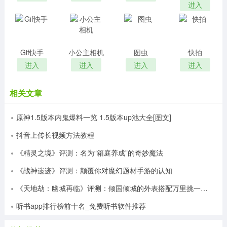
将各种各样的文字内容从图片中很快的提取出来，这样的
进入
操作方式能让你很快的去上手，而且提词的模式将会有多
种不同的选择，适合在多个不同的社交软件中实现你提词
的需求，一边看词一边进行其他的动作也是可以的
Gif快手
3、快提词免费下载分享，这是一款大家制作短视频必
小公主相机
图虫
快拍
备的弹幕提词神器。功能非常的直接，怎么提词怎么快就
进入
进入
进入
进入
怎么操作。无论你们会不会，利用这款软件可以快速完成
视频提词任务，同时还有其他功能，欢迎下载
相关文章
4、立即下载快提词APP，开启你的短视频直播达人之
路吧
原神1.5版本内鬼爆料一览 1.5版本up池大全[图文]
抖音上传长视频方法教程
《精灵之境》评测：名为“箱庭养成”的奇妙魔法
《战神遗迹》评测：颠覆你对魔幻题材手游的认知
《天地劫：幽城再临》评测：倾国倾城的外表搭配万里挑一的灵魂
听书app排行榜前十名_免费听书软件推荐