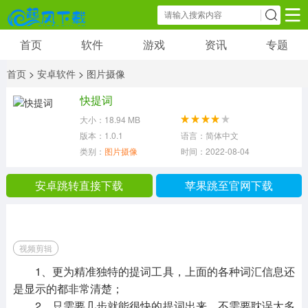
首页
软件
游戏
资讯
专题
软件
游戏
资讯
首页
>
安卓软件
>
图片摄像
社交聊天
小说漫画
新闻阅读
快提词
8268 款应用
118 款应用
3249 款应用
大小：18.94 MB
版本：1.0.1
语言：简体中文
影音播放
图片摄像
学习教育
类别：
图片摄像
时间：2022-08-04 18:26:15
3285 款应用
15116 款应用
4222 款应用
安卓跳转直接下载
苹果跳至官网下载
金融理财
生活办公
综合其他
1551 款应用
15928 款应用
19765 款应用
视频剪辑
1、更为精准独特的提词工具，上面的各种词汇信息还
是显示的都非常清楚；
2、只需要几步就能很快的提词出来，不需要耽误太多