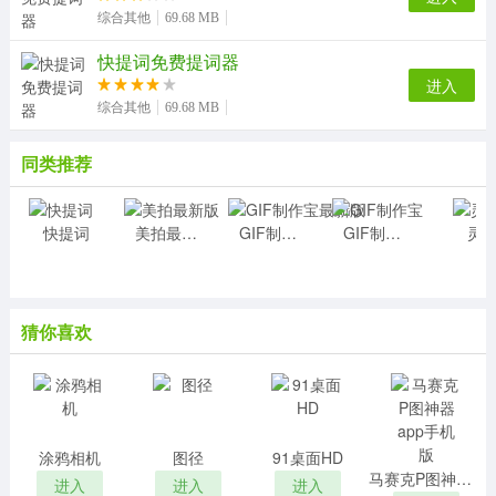
综合其他
69.68 MB
软件特色
快提词免费提词器
1、适用于明星演唱会、主播演讲、台上发言等领域
进入
2、悬浮提词搭配抖音、快手、Vlog等众多APP，一
综合其他
69.68 MB
台手机边拍边提词
3、优化提词的字体显示，提词滚动速度，添加配乐
同类推荐
4、快提词可以直接方便快速编辑用户想要编辑的所有
台词
5、帮助你节省视频的拍摄时间，提高视频拍摄质量
快提词
美拍最新版
GIF制作宝最新版
GIF制作宝
灵
6、视频提词，用户能设置提词器上的文本滚动速度
小编评价
猜你喜欢
1、这几年自媒体行业的发展越来越迅速了，录制视频
以及直播的时候都需要有台词脚本，记不住台词没有提示
突然卡住就非常不好了，快提词为大家提供提词功能，能
够适应手机大小，自定义字幕大小，文本无限输入，还可
以滚动字幕，帮助大家更好的进行视频录制和直播
涂鸦相机
图径
91桌面HD
2、快提词是能给广大用户提供更快提词的助手，可以
马赛克P图神器app手机版
进入
进入
进入