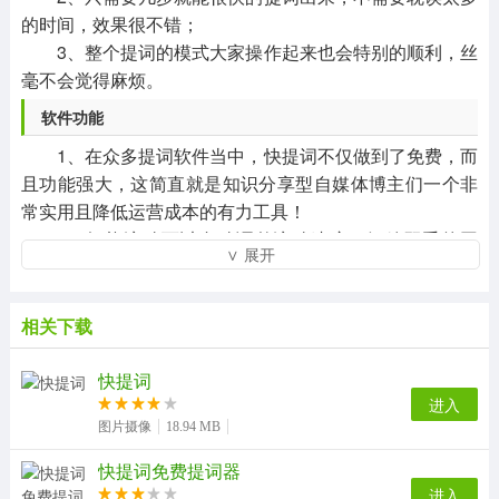
的时间，效果很不错；
3、整个提词的模式大家操作起来也会特别的顺利，丝
毫不会觉得麻烦。
软件功能
1、在众多提词软件当中，快提词不仅做到了免费，而
且功能强大，这简直就是知识分享型自媒体博主们一个非
常实用且降低运营成本的有力工具！
2、智能滚动可以自动调整滚动速度，解放双手的同
∨ 展开
时，还能很好的发挥镜头感，为后期剪辑省了很多繁琐的
步骤。
3、快提词方便快捷又好用，轻松解决自己一个人拍视
相关下载
频录制记不住词的问题，可以自行调控字幕速度和大小，
使用几个月感受非常好，非常推荐！
快提词
4、悬浮窗提词和提词面板都好好用，没想到能找到功
进入
图片摄像
18.94 MB
能这么全还免费的提词器！
5、这个提词软件是我用过几十个里面最好的，还是大
快提词免费提词器
部分核心功能还是免费的太棒了!
进入