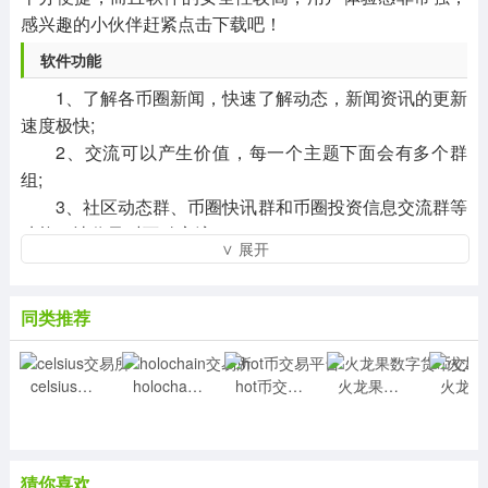
感兴趣的小伙伴赶紧点击下载吧！
软件功能
1、了解各币圈新闻，快速了解动态，新闻资讯的更新
速度极快;
2、交流可以产生价值，每一个主题下面会有多个群
组;
3、社区动态群、币圈快讯群和币圈投资信息交流群等
功能，让你及时互动交流。
∨ 展开
软件问题
okex不能下载?
同类推荐
1.可以尝试重启手机，看重启后是否恢复。
2.检查自己的手机网络连接是否通畅。
celsius交易所
holochain交易所
hot币交易平台
火龙果数字货币交易所
火
3.将手机切换为移动网络后再尝试重新加载。
4.换部手机登录，如果可以，那应该是手机的问题，
可以尝试卸载重装。
okex安全吗?
猜你喜欢