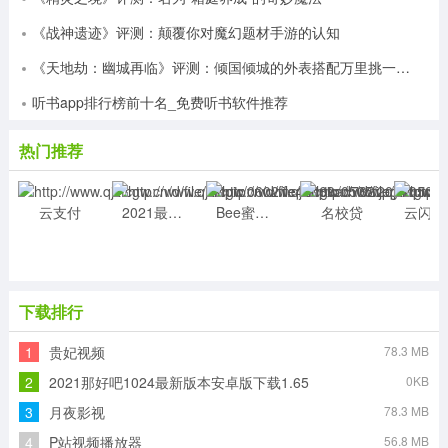
种、469 个交易对交易，币种主要分为主流币、分布式存
储、DeFi、竞争币4大类;还支持 78 个币种与 USDT 的 2-
《战神遗迹》评测：颠覆你对魔幻题材手游的认知
100倍杠杆交易
《天地劫：幽城再临》评测：倾国倾城的外表搭配万里挑一的灵魂
小编评价
听书app排行榜前十名_免费听书软件推荐
1、欧易加密货币交易所分享给大家！同时还有
okex，让你可以拥有一个安全的交易环境，各种虚拟币一
热门推荐
目了然，了解行情，精准出击，就可以获取不错的投资收
益，当然风险也是并存的
云支付
2021最新免费挖矿app软件手机版
Bee蜜蜂币价格最新消息官网app
名校贷
2、okex分享给大家，基于独特的区块链加密方式，
大大提升了交易安全性，支持全球上百种货币在线交易，
交易便捷，行情信息同步国际，24小时不间断更新，有需
要就来下载吧
下载排行
3、okex美国可以用吗？这里分享给你这款欧易本下
载，通过软件轻松对各种币进行交易买卖，软件是支持多
1
贵妃视频
78.3 MB
种数字化资产交易的，从最简单实用，那么需要数字货币
2
2021那好吧1024最新版本安卓版下载1.65
0KB
的用户下载安装使用吧
3
月夜影视
78.3 MB
4、在这里不仅有着最新最全的区块链货币资讯以及相
4
P站视频播放器
56.8 MB
关交易信息，还有着行业最先进的交易工具，支持数百种