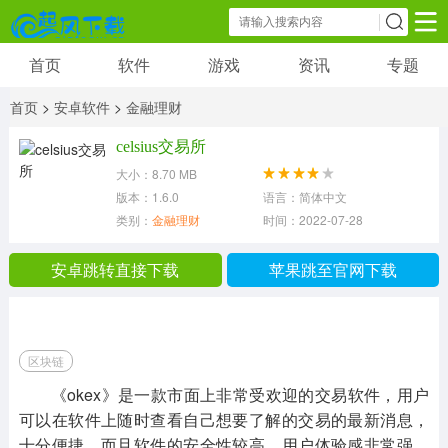
首页
软件
游戏
资讯
专题
软件
游戏
资讯
首页
>
安卓软件
>
金融理财
社交聊天
小说漫画
新闻阅读
celsius交易所
8268 款应用
118 款应用
3242 款应用
大小：8.70 MB
版本：1.6.0
语言：简体中文
影音播放
图片摄像
学习教育
类别：
金融理财
时间：2022-07-28 20:11:17
3269 款应用
15111 款应用
4216 款应用
安卓跳转直接下载
苹果跳至官网下载
金融理财
生活办公
综合其他
1532 款应用
15889 款应用
19755 款应用
区块链
《okex》是一款市面上非常受欢迎的交易软件，用户
可以在软件上随时查看自己想要了解的交易的最新消息，
十分便捷，而且软件的安全性较高，用户体验感非常强，