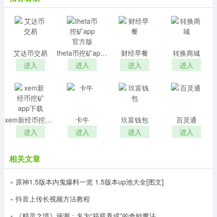
作为老牌的交易平台，自创立以来，欧易集团先后获
得真格基金、红杉资本投资，交易额突破1.2万亿美元，一
度成为全球最大数字资产交易平台。目前，欧易集团为全
球超过130个国家的数百万用户提供安全可靠的数字币交
易及资产管理服务。okexAPP交易快速安全，功能强大，
艾达币交易
theta币挖矿app官方版
财经早餐
转换商城
使用方便。
进入
进入
进入
进入
软件特色
1、小时发布最新投资消息，让用户第一时间了解市场
动态
xem新经币挖矿app下载
卡牛
玖富钱包
百灵通
2、LTC/BTC、BCH/BTC、ETH/BTC、ETC/BTC等价
进入
进入
进入
进入
格波动和比特币、莱特币、以太坊等合约的价格波动
3、充值提现快速到账，比特币实时到账
相关文章
4、提供给用户学习的功能模块，使用户逐步掌握行情
分析技能
原神1.5版本内鬼爆料一览 1.5版本up池大全[图文]
5、软件每天实时更新比特币的行情和动态，让你可以
全球的趋势
抖音上传长视频方法教程
6、目前，okex投资品类上全球领先，支持 157 个币
《精灵之境》评测：名为“箱庭养成”的奇妙魔法