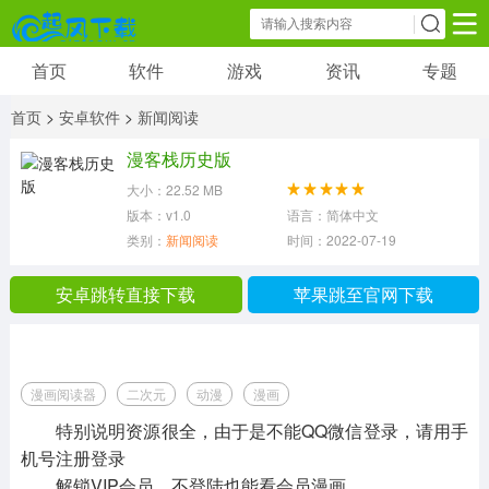
首页
软件
游戏
资讯
专题
软件
游戏
资讯
首页
>
安卓软件
>
新闻阅读
社交聊天
小说漫画
新闻阅读
漫客栈历史版
8268 款应用
118 款应用
3236 款应用
大小：22.52 MB
版本：v1.0
语言：简体中文
影音播放
图片摄像
学习教育
类别：
新闻阅读
时间：2022-07-19 19:02:40
3147 款应用
15109 款应用
4180 款应用
安卓跳转直接下载
苹果跳至官网下载
金融理财
生活办公
综合其他
1444 款应用
15849 款应用
19693 款应用
漫画阅读器
二次元
动漫
漫画
特别说明资源很全，由于是不能QQ微信登录，请用手
机号注册登录
解锁VIP会员，不登陆也能看会员漫画