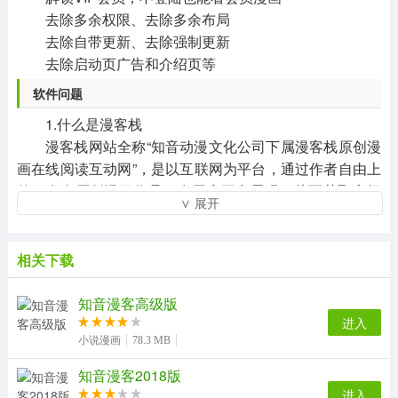
去除多余权限、去除多余布局
去除自带更新、去除强制更新
去除启动页广告和介绍页等
软件问题
1.什么是漫客栈
漫客栈网站全称“知音动漫文化公司下属漫客栈原创漫
画在线阅读互动网”，是以互联网为平台，通过作者自由上
传、发布原创漫画作品，在用户平台展现，从而获取市场
∨ 展开
反馈，挖掘漫画价值，并进行高端操作的新形态互联网
站，帮助我们的作品寻找到一个全新的推广平台。我们相
信——在现在网络媒体应用广泛的时期，全新的推广平台
相关下载
可以让我们的作品的数量，质量及表现力，以及用户的覆
盖面登方面取得更大的进步和突破。
知音漫客高级版
2.怎样注册漫客栈？
进入
小说漫画
78.3 MB
新用户输入手机号码和收到的短信验证码、密码即可
完成注册
知音漫客2018版
3.怎么登录漫客栈（漫客栈的登陆方式有2种）
进入