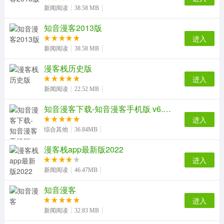
1）第三方登录
新闻阅读
38.58 MB
2）账号密码登录方式（账号是：用户名或者手机号
知音漫客2013版
码）
进入
4.如何修改密码
新闻阅读
38.58 MB
用户登录漫客栈，在个人中心-账户设置-修改密码页面
漫客栈历史版
即可完成密码的修改
进入
软件功能
新闻阅读
22.52 MB
1、在线式漫画阅读，漫画实时更新；
知音漫客下载-知音漫客手机版 v6.3.4
2、原创漫画，打造全民漫画网络家园；
进入
3、原创漫画手机发布，方便快捷；
综合其他
36.84MB
软件特色
漫客栈app最新版2022
进入
1、热血、搞笑、修真、冒险、恋爱、言情、玄幻、动
新闻阅读
46.47MB
作、悬疑、科幻、校园、豪门、霸总、穿越、古风、架
空、战争、竞技、真人……应有尽有
知音漫客
2、斗破苍穹、偷星九月天、斗罗大陆、凤逆天下、穿
进入
新闻阅读
32.83 MB
越西元3000后……