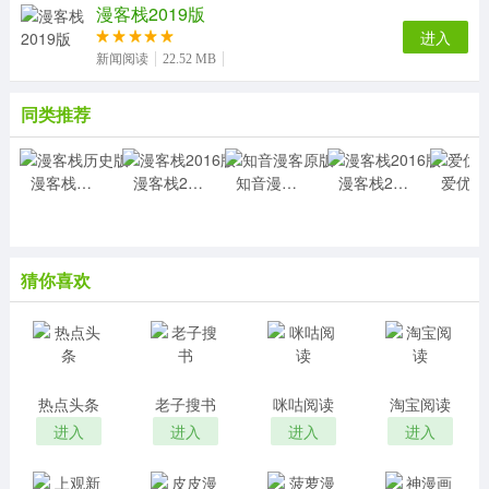
3、作品缓存剧集即可下载，无网状态也能畅快浏览
漫客栈2019版
4、VIP体验不定期轻松领，阅读追书更顺畅
进入
5、在线+脱机阅读,清晰画质 在线+脱机阅读,从此告别
新闻阅读
22.52 MB
蜗牛速,没有网络也能想看就看;独特的图片处理技术,节省
更多空间,高清晰低内存的完美漫画,带给你别具一格的阅读
同类推荐
体验
6、容易收集和喜爱漫画，无需下次搜索
漫客栈历史版
漫客栈2016版
知音漫客原版
漫客栈2016版
7、手机端和电脑端的数据都可以进行实时的同步
小编评价
1、在这里你可以尽情打造属于自己的次元漫画之旅，
猜你喜欢
且这里的每一步漫画都是超高清的，你可以对人物们进行
深刻的了解，话不多说，快来加入漫画栈吧
2、你可以在这里找到几乎所有热门的漫画内容，都是
免费看的
热点头条
老子搜书
咪咕阅读
淘宝阅读
3、漫客栈，漫客栈本的软件，解锁会员权限，让您不
进入
进入
进入
进入
用登陆便可阅读会员漫画。大量原创国漫任您挑选，还有
海量热门精品漫画推荐，让您不再错过各种优质漫画