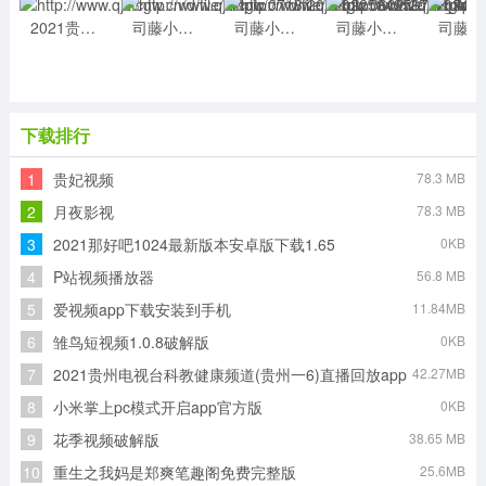
2021贵州电视台科教健康频道(贵州一6)直播回放app
司藤小说app手机免费下载
司藤小说app手机免费下载
司藤小说app手机免费下载
司藤
下载排行
1
贵妃视频
78.3 MB
2
月夜影视
78.3 MB
3
2021那好吧1024最新版本安卓版下载1.65
0KB
4
P站视频播放器
56.8 MB
5
爱视频app下载安装到手机
11.84MB
6
雏鸟短视频1.0.8破解版
0KB
7
2021贵州电视台科教健康频道(贵州一6)直播回放app
42.27MB
8
小米掌上pc模式开启app官方版
0KB
9
花季视频破解版
38.65 MB
10
重生之我妈是郑爽笔趣阁免费完整版
25.6MB