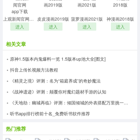
上观新闻官网app下载
皮皮漫画2019版
菠萝漫画2021版
神漫画2018版
进入
进入
进入
进入
相关文章
原神1.5版本内鬼爆料一览 1.5版本up池大全[图文]
抖音上传长视频方法教程
《精灵之境》评测：名为“箱庭养成”的奇妙魔法
《战神遗迹》评测：颠覆你对魔幻题材手游的认知
《天地劫：幽城再临》评测：倾国倾城的外表搭配万里挑一的灵魂
听书app排行榜前十名_免费听书软件推荐
热门推荐