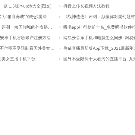
览 1.5版本up池大全[图文]
抖音上传长视频方法教程
为“箱庭养成”的奇妙魔法
《战神遗迹》评测：颠覆你对魔幻题材
《天地劫：幽城再临》评测：倾国倾城的外表搭配万里挑一的灵魂
听书app排行榜前十名_免费听书软件
如何注册google帐号_安卓手机谷歌账户注册方法图文教程
u秀直播是个无限次能不付费不受限制看国外美女视频的直播软件
的美女直播手机平台