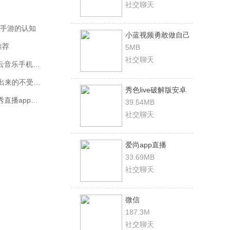
社交聊天
手游的认知
小蓝视频勇敢做自己
vip免费破解版
推荐
5MB
社交聊天
网易云音乐手机和电脑怎么同步_网易云音乐手机和电脑同步教程介绍
热猫直播最新版App下载_2021最新刚出来的不受限制直播平台
秀色live破解版安卓
国外不受限制十大看污的直播平台_九秀直播app新版本
下载
39.54MB
社交聊天
爱尚app直播
33.69MB
社交聊天
微信
187.3M
社交聊天