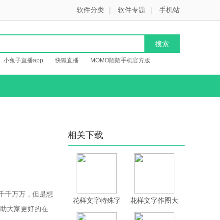
软件分类
|
软件专题
|
手机站
小兔子直播app
快狐直播
MOMO陌陌手机官方版
相关下载
千千万万，但是想
花样文字特殊字
花样文字作图大
助大家更好的在
体输入法app官
师app免费版