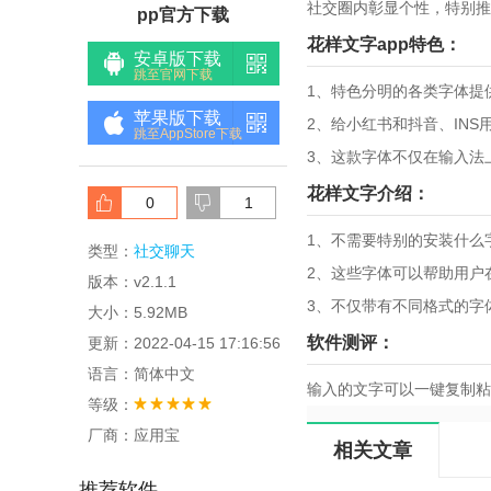
社交圈内彰显个性，特别推
pp官方下载
花样文字app特色：
安卓版下载
跳至官网下载
1、特色分明的各类字体提
苹果版下载
2、给小红书和抖音、IN
跳至AppStore下载
3、这款字体不仅在输入法
花样文字介绍：
0
1
1、不需要特别的安装什么
类型：
社交聊天
2、这些字体可以帮助用户
版本：v2.1.1
3、不仅带有不同格式的字
大小：5.92MB
软件测评：
更新：2022-04-15 17:16:56
语言：简体中文
输入的文字可以一键复制粘
等级：
厂商：应用宝
相关文章
推荐软件