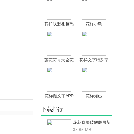
方下载
花样联盟礼包码
花样小狗
电视版2021下
载
莲花符号大全花
花样文字特殊字
样符号昵称app
体输入法app官
网下载
花样颜文字APP
花样知己
官方版下载
下载排行
花花直播破解版最新
38.65 MB