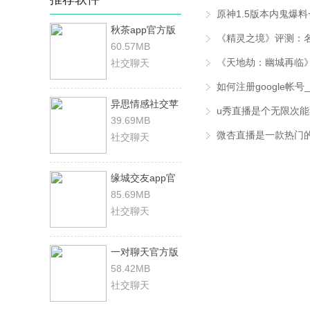
原神1.5版本内鬼爆料一
秋茶app官方版
《精灵之境》评测：名
60.57MB
社交聊天
异思情感社交苹
果手机软件下载
39.69MB
微杏直播是一款热门
社交聊天
缘城交友app官
方版
85.69MB
社交聊天
一对聊天官方版
58.42MB
社交聊天