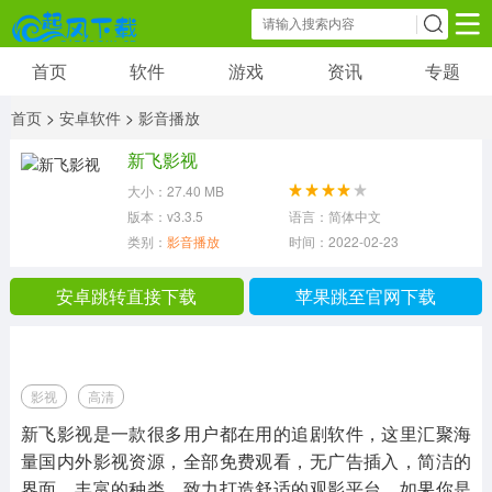
首页
软件
游戏
资讯
专题
软件
游戏
资讯
首页
>
安卓软件
>
影音播放
社交聊天
小说漫画
新闻阅读
新飞影视
8254 款应用
118 款应用
2798 款应用
大小：27.40 MB
版本：v3.3.5
语言：简体中文
影音播放
图片摄像
学习教育
类别：
影音播放
时间：2022-02-23 09:42:20
2387 款应用
15090 款应用
3947 款应用
安卓跳转直接下载
苹果跳至官网下载
金融理财
生活办公
综合其他
999 款应用
15740 款应用
19249 款应用
影视
高清
新飞影视是一款很多用户都在用的追剧软件，这里汇聚海
量国内外影视资源，全部免费观看，无广告插入，简洁的
界面，丰富的种类，致力打造舒适的观影平台，如果你是