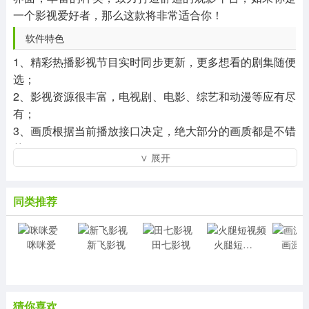
一个影视爱好者，那么这款将非常适合你！
软件特色
1、精彩热播影视节目实时同步更新，更多想看的剧集随便
选；
2、影视资源很丰富，电视剧、电影、综艺和动漫等应有尽
有；
3、画质根据当前播放接口决定，绝大部分的画质都是不错
的；
∨ 展开
4、播放速度非常快，加载几乎没有卡顿，而且全程没有广
告。
同类推荐
小编评价
这是款很不错的手机免费追剧平台，提供了各种类型的影
咪咪爱
新飞影视
田七影视
火腿短视频
画涯
视资源，包含的电视剧、电影、综艺等多种类型的影视节
目，大家随时可以在线观看自己喜欢的剧，满足所有用户
的追剧需求，实时更新最新的资源内容，让你不花一分钱
就能轻松在线观看。
猜你喜欢