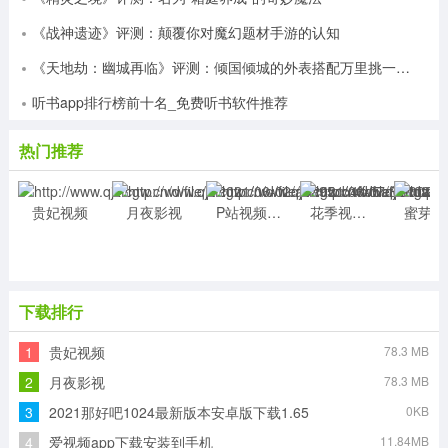
《战神遗迹》评测：颠覆你对魔幻题材手游的认知
《天地劫：幽城再临》评测：倾国倾城的外表搭配万里挑一的灵魂
听书app排行榜前十名_免费听书软件推荐
热门推荐
贵妃视频
月夜影视
P站视频播放器
花季视频破解版
蜜芽
下载排行
1
贵妃视频
78.3 MB
2
月夜影视
78.3 MB
3
2021那好吧1024最新版本安卓版下载1.65
0KB
4
爱视频app下载安装到手机
11.84MB