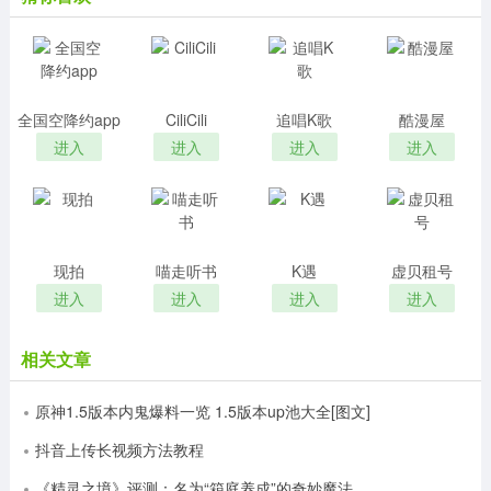
全国空降约app
CiliCili
追唱K歌
酷漫屋
进入
进入
进入
进入
现拍
喵走听书
K遇
虚贝租号
进入
进入
进入
进入
相关文章
原神1.5版本内鬼爆料一览 1.5版本up池大全[图文]
抖音上传长视频方法教程
《精灵之境》评测：名为“箱庭养成”的奇妙魔法