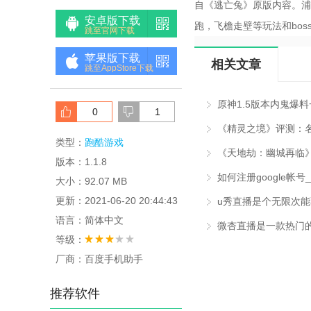
自《逃亡兔》原版内容。浦
安卓版下载
跑，飞檐走壁等玩法和bo
跳至官网下载
苹果版下载
相关文章
跳至AppStore下载
原神1.5版本内鬼爆料一
0
1
《精灵之境》评测：名
类型：
跑酷游戏
版本：1.1.8
大小：92.07 MB
更新：2021-06-20 20:44:43
语言：简体中文
微杏直播是一款热门
等级：
厂商：百度手机助手
推荐软件