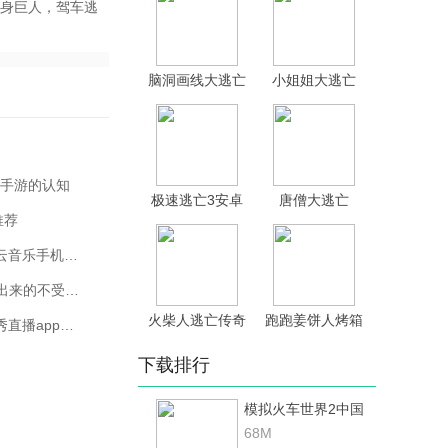
身巨人，驾车逃
脑洞画线大逃亡
小姐姐大逃亡
手游的认知
极速逃亡3安卓
唐僧大逃亡
推荐
版
网易云音乐手机和电脑怎么同步_网易云音乐手机和电脑同步教程介绍
热猫直播最新版App下载_2021最新刚出来的不受限制直播平台
火柴人逃亡传奇
跑跑姜饼人烤箱
国外不受限制十大看污的直播平台_九秀直播app新版本
游戏下载-火柴
大逃亡8.3最新
人逃亡传奇游戏
版下载
下载排行
安卓版 v1.0.3
模拟火车世界2中国
路线dlc手机版
68M