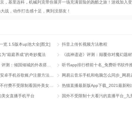
京，基里连科，机械列克带你展开一场充满冒险的跑酷之旅！游戏加入变
ss大战，动作打击感十足，爽到没朋友！
览 1.5版本up池大全[图文]
抖音上传长视频方法教程
为“箱庭养成”的奇妙魔法
《战神遗迹》评测：颠覆你对魔幻题材
《天地劫：幽城再临》评测：倾国倾城的外表搭配万里挑一的灵魂
听书app排行榜前十名_免费听书软件
如何注册google帐号_安卓手机谷歌账户注册方法图文教程
u秀直播是个无限次能不付费不受限制看国外美女视频的直播软件
的美女直播手机平台